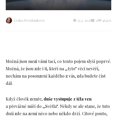
Lenka Procházková
22.2. 2021
4643x
0
Možná jsou mezi vámi tací, co tento pojem slyší poprvé.
Možná, že jsou zde i ti, kteří na „tyto“ věci nevěří,
nechám na posouzení každého z vás, zda budete číst
dál.
Když člověk zemře,
duše vystupuje z těla ven
a převážně míří do „Světla“. Někdy se ale stane, že tuto
duši zde na zemi něco nebo někdo drží. Citové pouto,