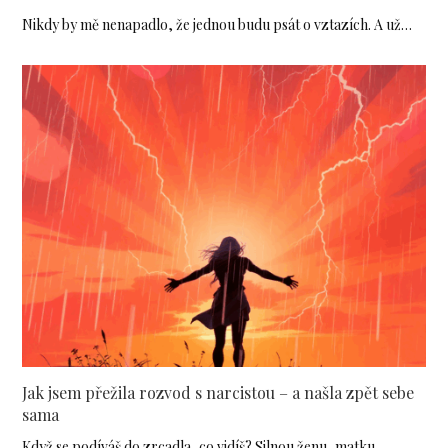
Nikdy by mě nenapadlo, že jednou budu psát o vztazích. A už…
Jak jsem přežila rozvod s narcistou – a našla zpět sebe
sama
Když se podíváš do zrcadla, co vidíš? Silnou ženu, matku,