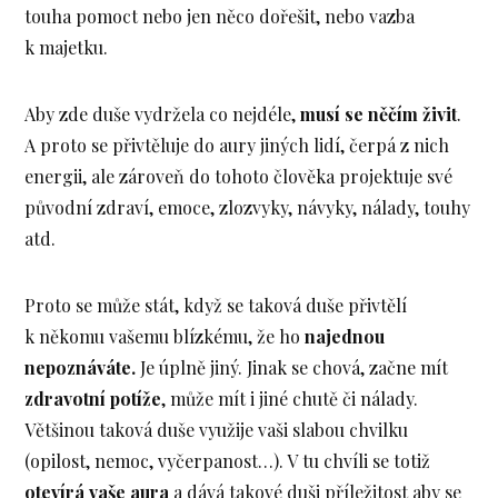
touha pomoct nebo jen něco dořešit, nebo vazba
k majetku.
Aby zde duše vydržela co nejdéle,
musí se něčím živit
.
A proto se přivtěluje do aury jiných lidí, čerpá z nich
energii, ale zároveň do tohoto člověka projektuje své
původní zdraví, emoce, zlozvyky, návyky, nálady, touhy
atd.
Proto se může stát, když se taková duše přivtělí
k někomu vašemu blízkému, že ho
najednou
nepoznáváte.
Je úplně jiný. Jinak se chová, začne mít
zdravotní potíže
, může mít i jiné chutě či nálady.
Většinou taková duše využije vaši slabou chvilku
(opilost, nemoc, vyčerpanost…). V tu chvíli se totiž
otevírá vaše aura
a dává takové duši příležitost aby se