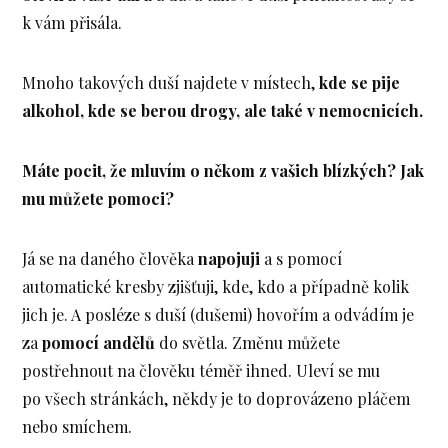
k vám přisála.
Mnoho takových duší najdete v místech,
kde se pije
alkohol, kde se berou drogy, ale také v nemocnicích.
Máte pocit, že mluvím o někom z vašich blízkých? Jak
mu můžete pomoci?
Já se na daného člověka
napojuji
a s pomocí
automatické kresby zjišťuji, kde, kdo a případně kolik
jich je. A posléze s duší (dušemi) hovořím a odvádím je
za
pomocí andělů
do světla. Změnu můžete
postřehnout na člověku téměř ihned. Uleví se mu
po všech stránkách, někdy je to doprovázeno pláčem
nebo smíchem.