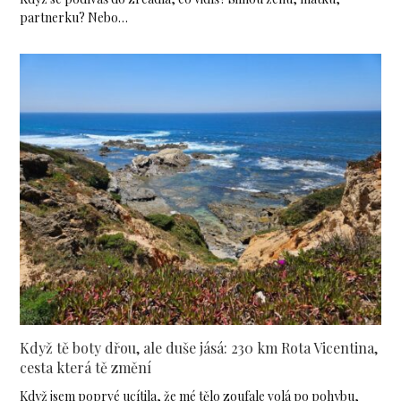
partnerku? Nebo…
Když tě boty dřou, ale duše jásá: 230 km Rota Vicentina,
cesta která tě změní
Když jsem poprvé ucítila, že mé tělo zoufale volá po pohybu,