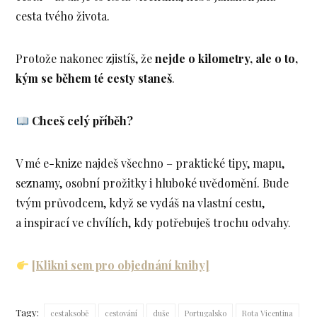
cesta tvého života.
Protože nakonec zjistíš, že
nejde o kilometry, ale o to,
kým se během té cesty staneš
.
Chceš celý příběh?
V mé e-knize najdeš všechno – praktické tipy, mapu,
seznamy, osobní prožitky i hluboké uvědomění. Bude
tvým průvodcem, když se vydáš na vlastní cestu,
a inspirací ve chvílích, kdy potřebuješ trochu odvahy.
[Klikni sem pro objednání knihy]
Tagy:
cestaksobě
cestování
duše
Portugalsko
Rota Vicentina