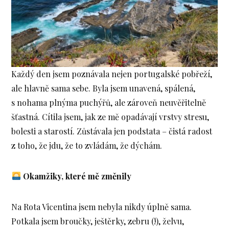
Každý den jsem poznávala nejen portugalské pobřeží,
ale hlavně sama sebe. Byla jsem unavená, spálená,
s nohama plnýma puchýřů, ale zároveň neuvěřitelně
šťastná. Cítila jsem, jak ze mě opadávají vrstvy stresu,
bolesti a starostí. Zůstávala jen podstata – čistá radost
z toho, že jdu, že to zvládám, že dýchám.
Okamžiky, které mě změnily
Na Rota Vicentina jsem nebyla nikdy úplně sama.
Potkala jsem broučky, ještěrky, zebru (!), želvu,