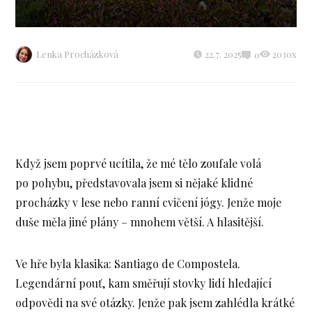
Lenka Procházková
22.7. 2025
2030x
0
Když jsem poprvé ucítila, že mé tělo zoufale volá
po pohybu, představovala jsem si nějaké klidné
procházky v lese nebo ranní cvičení jógy. Jenže moje
duše měla jiné plány – mnohem větší. A hlasitější.
Ve hře byla klasika: Santiago de Compostela.
Legendární pouť, kam směřují stovky lidí hledající
odpovědi na své otázky. Jenže pak jsem zahlédla krátké