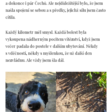
a dokonce i pár Čechů. Ale nejdůležitější bylo, že jsem
našla spojení se sebou a s předky, jejichž sílu jsem často
cítila.
Každý kilometr měl smysl. Každá bolest byla
vykoupena nádherným pocitem vítězství, když jsem
večer padala do postele v dalším ubytování. Někdy
s vděčností, někdy s myšlenkou, že už další den
nezvládnu. Ale vždy jsem šla dál.