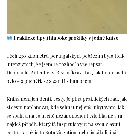
Praktické tipy i hluboké prožitky v jedné knize
Těch 230 kilometrů portugalským pobřežím bylo tolik
intenzivních, že jsem se rozhodla vše sepsat.
Do detailu. Autenticky. Bez příkras. Tak, jak to opravdu
bylo – s puchýři, se slzami i s humorem.
Kniha není jen deník cesty. Je plná praktických rad, jak
si cestu naplánovat, kde sehnat nejlepší ubytování, jak
se sbalit a na co určitě nezapomenout. Ale hlavně v ní
najdeš příběh, který tě inspiruje vyjít na svou vlastní
cestu – ať už je to Rota Vicentina, nebo jakákoli jiná