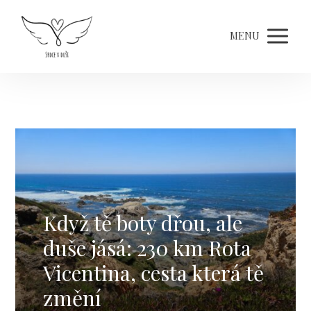
MENU
Když tě boty dřou, ale
duše jásá: 230 km Rota
Vicentina, cesta která tě
změní