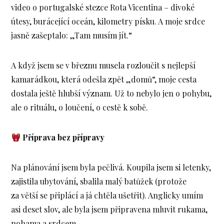
video o portugalské stezce Rota Vicentina – divoké
útesy, burácející oceán, kilometry písku. A moje srdce
jasně zašeptalo: „Tam musím jít.“
A když jsem se v březnu musela rozloučit s nejlepší
kamarádkou, která odešla zpět „domů“, moje cesta
dostala ještě hlubší význam. Už to nebylo jen o pohybu,
ale o rituálu, o loučení, o cestě k sobě.
Příprava bez přípravy
Na plánování jsem byla pečlivá. Koupila jsem si letenky,
zajistila ubytování, sbalila malý batůžek (protože
za větší se připlácí a já chtěla ušetřit). Anglicky umím
asi deset slov, ale byla jsem připravena mluvit rukama,
nohama a srdcem.