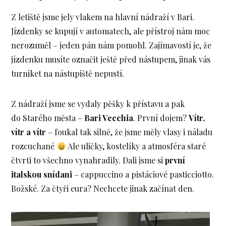
Z letiště jsme jely vlakem na hlavní nádraží v Bari.
Jízdenky se kupují v automatech, ale přístroj nám moc
nerozuměl – jeden pán nám pomohl. Zajímavostí je, že
jízdenku musíte označit ještě před nástupem, jinak vás
turniket na nástupiště nepustí.
Z nádraží jsme se vydaly pěšky k přístavu a pak
do Starého města –
Bari Vecchia
. První dojem?
Vítr,
vítr a vítr
– foukal tak silně, že jsme měly vlasy i náladu
rozcuchané
Ale uličky, kostelíky a atmosféra staré
čtvrti to všechno vynahradily. Dali jsme si
první
italskou snídani
– cappuccino a pistáciové pasticciotto.
Božské. Za čtyři eura? Nechcete jinak začínat den.