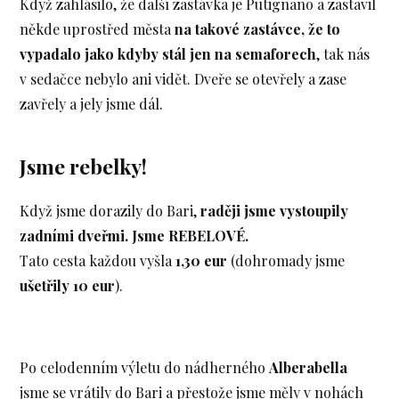
Když zahlásilo, že další zastávka je Putignano a zastavil
někde uprostřed města
na takové zastávce, že to
vypadalo jako kdyby stál jen na semaforech
, tak nás
v sedačce nebylo ani vidět. Dveře se otevřely a zase
zavřely a jely jsme dál.
Jsme rebelky!
Když jsme dorazily do Bari,
raději jsme vystoupily
zadními dveřmi. Jsme REBELOVÉ.
Tato cesta každou vyšla
1,30 eur
(dohromady jsme
ušetřily 10 eur
).
Po celodenním výletu do nádherného
Alberabella
jsme se vrátily do Bari a přestože jsme měly v nohách