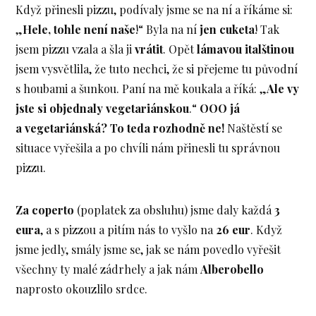
Když přinesli pizzu, podívaly jsme se na ní a říkáme si:
„
Hele, tohle není naše
!“ Byla na ní
jen cuketa
! Tak
jsem pizzu vzala a šla ji
vrátit
. Opět
lámavou italštinou
jsem vysvětlila, že tuto nechci, že si přejeme tu původní
s houbami a šunkou. Paní na mě koukala a říká: „
Ale vy
jste si objednaly vegetariánskou
.“
OOO já
a vegetariánská? To teda rozhodně ne!
Naštěstí se
situace vyřešila a po chvíli nám přinesli tu správnou
pizzu.
Za coperto
(poplatek za obsluhu) jsme daly každá
3
eura
, a s pizzou a pitím nás to vyšlo na
26 eur
. Když
jsme jedly, smály jsme se, jak se nám povedlo vyřešit
všechny ty malé zádrhely a jak nám
Alberobello
naprosto okouzlilo srdce.