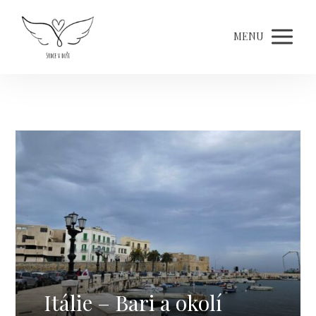
MENU
Itálie – Bari a okolí