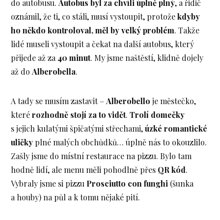
do autobusu.
Autobus byl za chvíli úplně plný
, a řidič
oznámil, že ti, co stáli, musí vystoupit, protože
kdyby
ho někdo kontroloval, měl by velký problém
. Takže
lidé museli vystoupit a čekat na další autobus, který
přijede až za
40 minut
. My jsme naštěstí, klidně dojely
až do
Alberobella
.
A tady se musím zastavit –
Alberobello
je městečko,
které
rozhodně stojí za to vidět
.
Trolí domečky
s jejich kulatými špičatými střechami,
úzké romantické
uličky
plné malých obchůdků… úplně nás to okouzlilo.
Zašly jsme do místní restaurace na pizzu. Bylo tam
hodně lidí, ale menu měli pohodlně přes
QR kód
.
Vybraly jsme si pizzu
Prosciutto con funghi
(šunka
a houby) na půl a k tomu nějaké pití.