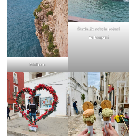
Škoda, že nebylo počasí
na koupání
Nádhera