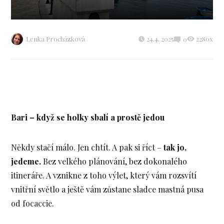
Lenka Procházková
24.4. 2025
2280x
0
Bari – když se holky sbalí a prostě jedou
Někdy stačí málo. Jen chtít. A pak si říct –
tak jo,
jedeme.
Bez velkého plánování, bez dokonalého
itineráře. A vznikne z toho výlet, který vám rozsvítí
vnitřní světlo a ještě vám zůstane sladce mastná pusa
od focaccie.