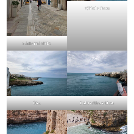
Výhled z útesu
Nádherné uličky
Útes
Další výhled z útesu