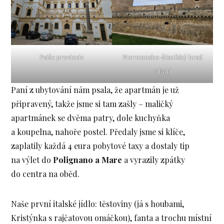
Palác provincie
Normansko-štaufský hrad
v Bari
Paní z ubytování nám psala, že apartmán je už
připravený, takže jsme si tam zašly – maličký
apartmánek se dvěma patry, dole kuchyňka
a koupelna, nahoře postel. Předaly jsme si klíče,
zaplatily každá 4 eura pobytové taxy a dostaly tip
na výlet do
Polignano a Mare
a vyrazily zpátky
do centra na oběd.
Naše první italské jídlo: těstoviny (já s houbami,
Kristýnka s rajčatovou omáčkou), fanta a trochu místní