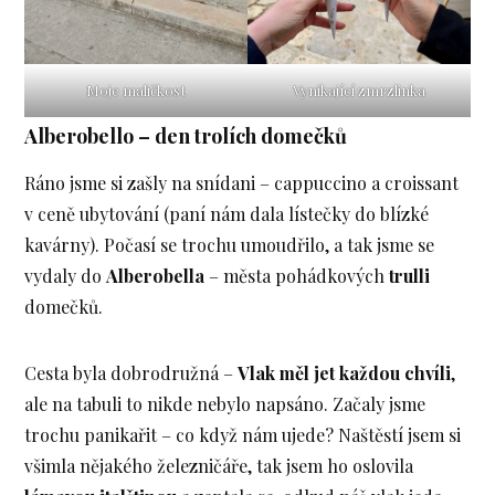
Moje maličkost
Vynikající zmrzlinka
Alberobello – den trolích domečků
Ráno jsme si zašly na snídani – cappuccino a croissant
v ceně ubytování (paní nám dala lístečky do blízké
kavárny). Počasí se trochu umoudřilo, a tak jsme se
vydaly do
Alberobella
– města pohádkových
trulli
domečků.
Cesta byla dobrodružná –
Vlak měl jet každou chvíli
,
ale na tabuli to nikde nebylo napsáno. Začaly jsme
trochu panikařit – co když nám ujede? Naštěstí jsem si
všimla nějakého železničáře, tak jsem ho oslovila