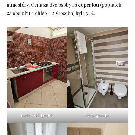
atmosféry. Cena za dvě osoby i s
copertou
(poplatek
za obsluhu a chléb – 2 €/osoba) byla 31 €.
Kuchyňský koutek
Wc a spracha