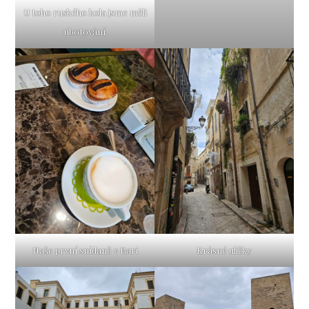
U toho ruského kola jsme měli
ubotování
Naše první snídaně v Bari
Krásné uličky