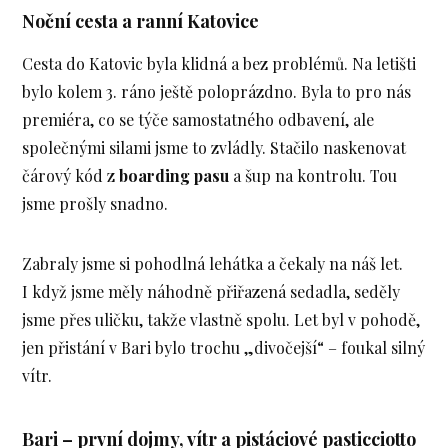
Noční cesta a ranní Katovice
Cesta do Katovic byla klidná a bez problémů. Na letišti
bylo kolem 3. ráno ještě poloprázdno. Byla to pro nás
premiéra, co se týče samostatného odbavení, ale
společnými silami jsme to zvládly. Stačilo naskenovat
čárový kód z
boarding pasu
a šup na kontrolu. Tou
jsme prošly snadno.
Zabraly jsme si pohodlná lehátka a čekaly na náš let.
I když jsme měly náhodně přiřazená sedadla, seděly
jsme přes uličku, takže vlastně spolu. Let byl v pohodě,
jen přistání v Bari bylo trochu „divočejší“ – foukal silný
vítr.
Bari – první dojmy, vítr a pistáciové pasticciotto