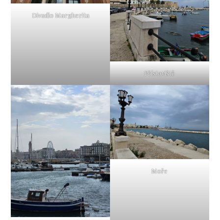
Divadlo Margherita
Přístaviště
Moře