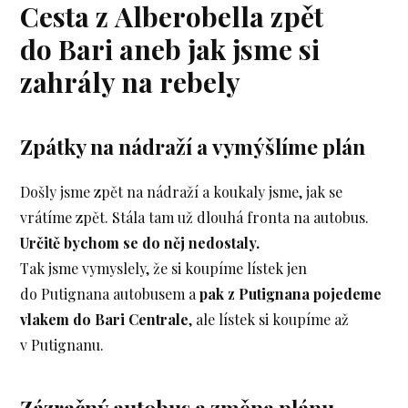
Cesta z Alberobella zpět
do Bari aneb jak jsme si
zahrály na rebely
Zpátky na nádraží a vymýšlíme plán
Došly jsme zpět na nádraží a koukaly jsme, jak se
vrátíme zpět. Stála tam už dlouhá fronta na autobus.
Určitě bychom se do něj nedostaly.
Tak jsme vymyslely, že si koupíme lístek jen
do Putignana autobusem a
pak z Putignana pojedeme
vlakem do Bari Centrale
, ale lístek si koupíme až
v Putignanu.
Zázračný autobus a změna plánu