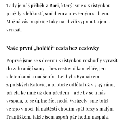
Tady je náš
příběh z Bari
, který jsme s Kristýnkou
prožily s lehkostí, smíchem a otevřeným srdcem.
Možná vás inspiruje taky na chvíli vypnout a jen…
vyrazit.
Naše první „holčičí“ cesta bez cestovky
Poprvé jsme se s dcerou Kristýnkou rozhodly vyrazit
do zahraničí samy – bez cestovní kanceláře, jen
s letenkami a nadšením. Let byl s Ryanairem
z polských Katovic, a protože odlétal už v 5:45 ráno,
přijela ke mně už den předem – a že by se u nás
vyspala, to se úplně říct nedá. Vyrážely jsme totiž
ve 1:30 v noci. Já naštěstí chodím spát brzy s malým
Františkem, takže jsem aspoň pár hodin naspala.