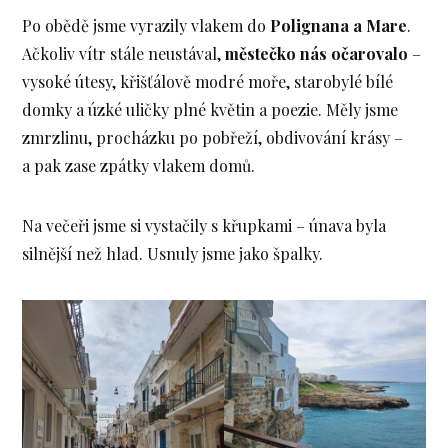
Po obědě jsme vyrazily vlakem do
Polignana a Mare
.
Ačkoliv vítr stále neustával,
městečko nás očarovalo
–
vysoké útesy, křišťálově modré moře, starobylé bílé
domky a úzké uličky plné květin a poezie. Měly jsme
zmrzlinu, procházku po pobřeží, obdivování krásy –
a pak zase zpátky vlakem domů.
Na večeři jsme si vystačily s křupkami – únava byla
silnější než hlad. Usnuly jsme jako špalky.