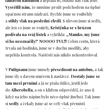
lámavou italštinou
a zeptala se, odkud náš vlak jede.
Vysvětlil nám
, že musíme projít podchodem na úplně
opačnou stranu nádraží. Rychle jsme se rozběhly
a
stihly vlak na poslední chvíli
. S úlevou jsme si sedly,
ale jen co jsme se rozjely,
Kristýnka se s hrůzou
podívala na svůj lístek
a vykřikla: „
Mamko, my jsme
si ho neoznačily!
“
NOOOO TVL!!!
Celou cestu, která
trvala asi hodinku, jsme se v duchu modlily, aby
nepřišla kontrola. Naštěstí nás nikdo nekontroloval.
V
Putignanu
jsme musely
přesednout na autobus
, a tak
jsme šly s davem směrem k zastávce.
Dostaly jsme se
tam mezi prvními
a já se ptala řidiče, jestli jede
do
Alberobella
, a on s klidem odpověděl, že ano (i
když na jeho nápisu bylo něco úplně jiného). Tak jsme
si
sedly
a čekaly jsme až se celý vlak přemístí