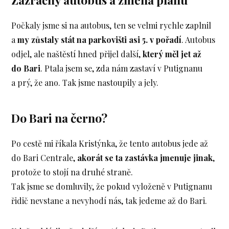
Počkaly jsme si na autobus, ten se velmi rychle zaplnil
a
my zůstaly stát na parkovišti asi 5. v pořadí
. Autobus
odjel, ale naštěstí hned přijel další,
který měl jet až
do Bari
. Ptala jsem se, zda nám zastaví v Putignanu
a prý, že ano. Tak jsme nastoupily a jely.
Do Bari na černo?
Po cestě mi říkala Kristýnka, že tento autobus jede až
do Bari Centrale,
akorát se ta zastávka jmenuje jinak
,
protože to stojí na druhé straně.
Tak jsme se domluvily, že pokud vyloženě v Putignanu
řidič nevstane a nevyhodí nás, tak jedeme až do Bari.