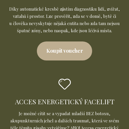
Díky automatické kresbě zjistím diagnostiku lidí, zvířat,
vztahů i prostor. Lze prověřit, zda se v domě, bytě či
u člověka nevyskytuje nějaká entita nebo zda tam nejsou
špatné zóny, nebo naopak, kde jsou léčivá místa.
Koupit voucher
ACCES ENERGETICKÝ FACELIFT
Je možné cítit se a vypadat mladší BEZ botoxu,
akupunkturních jehel a dalších traumat, která ve svém
těle těmito zásahy vytváříme? ANO! Access energetický