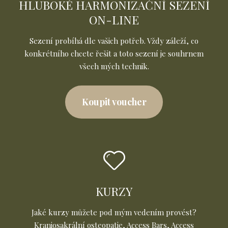
HLUBOKÉ HARMONIZAČNÍ SEZENÍ
ON-LINE
Sezení probíhá dle vašich potřeb. Vždy záleží, co
konkrétního chcete řešit a toto sezení je souhrnem
všech mých technik.
Koupit voucher
KURZY
Jaké kurzy můžete pod mým vedením provést?
Kraniosakrální osteopatie, Access Bars, Access