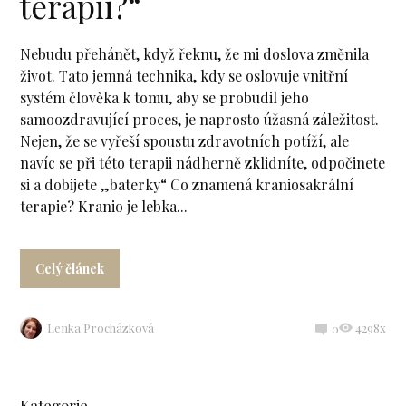
terapii?“
Nebudu přehánět, když řeknu, že mi doslova změnila
život. Tato jemná technika, kdy se oslovuje vnitřní
systém člověka k tomu, aby se probudil jeho
samoozdravující proces, je naprosto úžasná záležitost.
Nejen, že se vyřeší spoustu zdravotních potíží, ale
navíc se při této terapii nádherně zklidníte, odpočinete
si a dobijete „baterky“ Co znamená kraniosakrální
terapie? Kranio je lebka...
Celý článek
Lenka Procházková
4298x
0
Kategorie